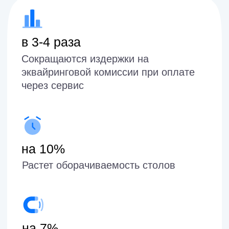
Добавление / удаление сотрудников и
администраторов
Просмотр статистики: оборот по всем
заведениям, средний чек чаевых и
отзывы
Детализация: по заведению,
администратору или QR-коду
Настройка страницы гостя
Сервис для сотрудника
Увеличиваем доход
+20% при подключении чаевых ×2
чаевых при подключении оплаты
счета