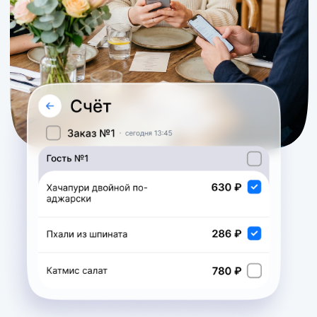
Решения для вас
Оплата счета
Позвольте гостям оплатить заказ
полностью или разделить его с
друзьями. В пару касаний, не
дожидаясь официанта
0,5%
до 6%
Оплата через сервис
Рост среднего чека
до 10 мин
Увеличение
оборачиваемости стола