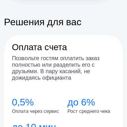
Предоплата
Отправляйте гостю счет на
предоплату при бронировании
до 4%
Снижается отказ от брони при
внесении предоплаты (с 30%)
Чаевые и отзывы
Организуйте сбор безналичных
чаевых без комиссии для
сотрудников
0%
х2
Комиссия для
Увеличение
сотрудников
чаевых