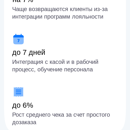
Воплощаем мечты
Покажем вашу цель сбора гостям
заведения