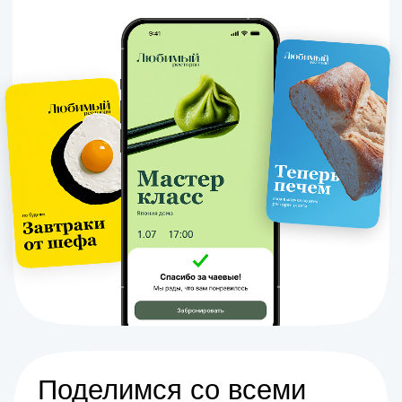
Оферта ресторана
Оферта плательщика
Оферта получателя
Оферта оплата счета
Политика конфиденциальности
Поддержка:
Telegram
MAX
Почта
2026 © ВТБ.Чаевые+
Общество с ограниченной ответственностью
«Инновационные платежные технологии»