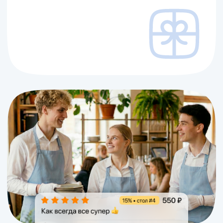
Подключить оплату
счета, прием чаевых,
меню — в одном QR
Тип и название заведения
Ваше имя и фамилия*
Ваша должность
Номер телефона
+7