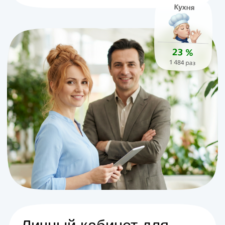
Обучаем
Проведем обучение и предоставим
доступ ко всем материалам
Оповещаем
Расскажем в MAX и Telegram о
закрытии стола, поступлении
чаевых или новом отзыве